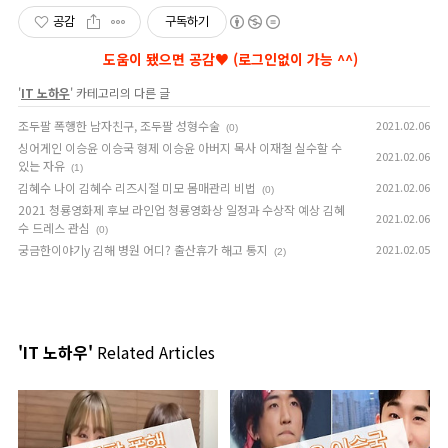
공감
구독하기
'
IT 노하우
' 카테고리의 다른 글
조두팔 폭행한 남자친구, 조두팔 성형수술
2021.02.06
(0)
싱어게인 이승윤 이승국 형제 이승윤 아버지 목사 이재철 실수할 수
2021.02.06
있는 자유
(1)
김혜수 나이 김혜수 리즈시절 미모 몸매관리 비법
2021.02.06
(0)
2021 청룡영화제 후보 라인업 청룡영화상 일정과 수상작 예상 김혜
2021.02.06
수 드레스 관심
(0)
궁금한이야기y 김해 병원 어디? 출산휴가 해고 통지
2021.02.05
(2)
'IT 노하우'
Related Articles