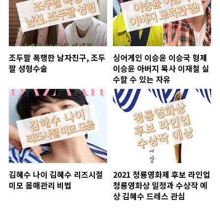
조두팔 폭행한 남자친구, 조두
싱어게인 이승윤 이승국 형제
팔 성형수술
이승윤 아버지 목사 이재철 실
수할 수 있는 자유
김혜수 나이 김혜수 리즈시절
2021 청룡영화제 후보 라인업
미모 몸매관리 비법
청룡영화상 일정과 수상작 예
상 김혜수 드레스 관심