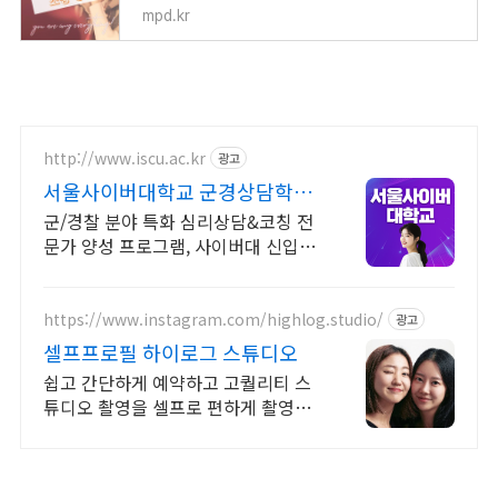
mpd.kr
http://www.iscu.ac.kr
광고
서울사이버대학교 군경상담학과
2026 가을학기 신편입생
군/경찰 분야 특화 심리상담&코칭 전
문가 양성 프로그램, 사이버대 신입생
수 1위 장학금 지급 1위, 학사 석사 박
사 온라인복수학위까지
https://www.instagram.com/highlog.studio/
광고
셀프프로필 하이로그 스튜디오
쉽고 간단하게 예약하고 고퀄리티 스
튜디오 촬영을 셀프로 편하게 촬영하
세요