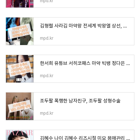
mpd.kr
김형렬 사라김 마약왕 전세계 박왕열 상선, 마약 유통 조직 네트워크
mpd.kr
한서희 유튜브 서히코패스 마약 빅뱅 정다은 동성연애 티져
mpd.kr
조두팔 폭행한 남자친구, 조두팔 성형수술
mpd.kr
김혜수 나이 김혜수 리즈시절 미모 몸매관리 비법