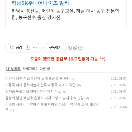
하남SK주니어나이츠 벌키
하남시 풍산동, 어린이 농구교실, 하남 미사 농구 전문학
원, 농구선수 출신 강사진
공감
구독하기
'
IT 노하우
' 카테고리의 다른 글
이윤지 남편 직업 이윤지 둘째 출산 최근 근황
2021.02.07
(0)
이동국 나이 뭉쳐야쏜다 합류 이동국 와이프 직업
2021.02.07
(0)
양치승 떡볶이집 걸뱅이분식 위치 주소
2021.02.07
(0)
윤정희 남편 백건우 윤정희 치매 프랑스 방치 충격 근황
2021.02.07
(0)
김형렬 사라김 마약왕 전세계 박왕열 상선, 마약 유통 조직 네트워
2021.02.06
크
(1)