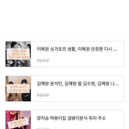
이혜원 싱가포르 생활, 이혜원 안정환 다시 불화설?
mpd.kr
김예령 윤석민, 김예령 딸 김수현, 김예령 나이와 프로필 정리
mpd.kr
양치승 떡볶이집 걸뱅이분식 위치 주소