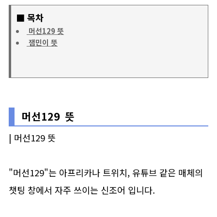
■ 목차
머선129 뜻
잼민이 뜻
머선129 뜻
| 머선129 뜻
"머선129"는 아프리카나 트위치, 유튜브 같은 매체의
챗팅 창에서 자주 쓰이는 신조어 입니다.