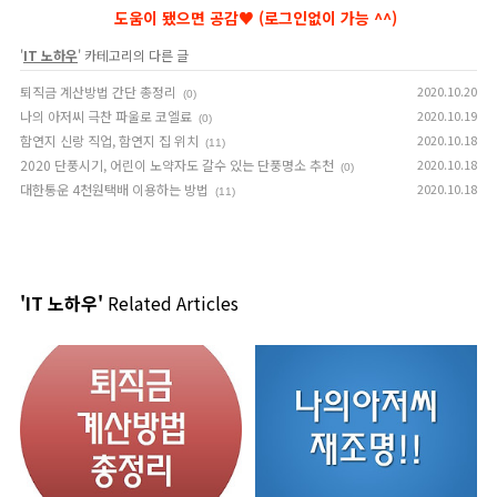
'
IT 노하우
' 카테고리의 다른 글
퇴직금 계산방법 간단 총정리
2020.10.20
(0)
나의 아저씨 극찬 파울로 코엘료
2020.10.19
(0)
함연지 신랑 직업, 함연지 집 위치
2020.10.18
(11)
2020 단풍시기, 어린이 노약자도 갈수 있는 단풍명소 추천
2020.10.18
(0)
대한통운 4천원택배 이용하는 방법
2020.10.18
(11)
'IT 노하우'
Related Articles