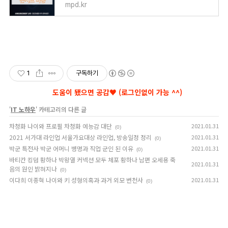
mpd.kr
1
구독하기
'
IT 노하우
' 카테고리의 다른 글
차청화 나이와 프로필 차청화 예능감 대단
2021.01.31
(0)
2021 서가대 라인업 서울가요대상 라인업, 방송일정 정리
2021.01.31
(0)
박군 특전사 박군 어머니 병명과 직업 군인 된 이유
2021.01.31
(0)
바티칸 킹덤 황하나 박왕열 커넥션 모두 체포 황하나 남편 오세용 죽
2021.01.31
음의 원인 밝혀지나
(0)
이다희 이종혁 나이와 키 성형의혹과 과거 외모 변천사
2021.01.31
(0)