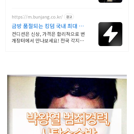
https://m.bunjang.co.kr/
광고
금방 품절되는 킹덤 국내 최대 브
랜드 중고거래
컨디션은 신상, 가격은 합리적으로 번
개장터에서 만나보세요! 전국 각지에
서 올라오는 전국구 최다 상품 매일
10만 개 이상의 신규 상품 업로드