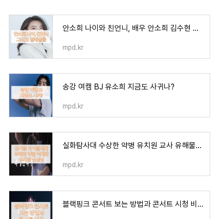
안소희 나이와 친언니, 배우 안소희 김수현 열애설
mpd.kr
송강 여캠 BJ 유소희 지금도 사귀나?
mpd.kr
실화탐사대 수상한 약병 유치원 교사 유해물질 먹여 (+파면처벌 국민청원 주소, 병설유치원 어디
mpd.kr
블랙핑크 콘서트 보는 방법과 콘서트 시청 비용