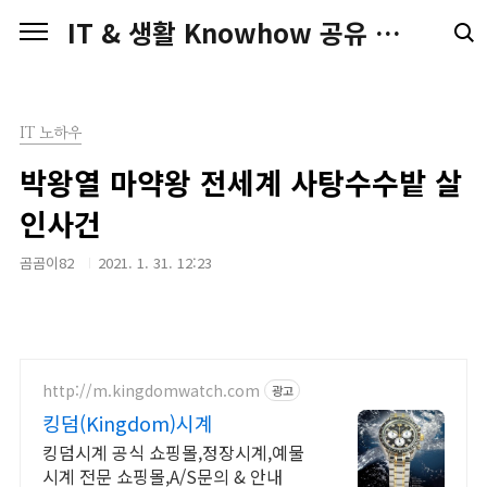
본문 바로가기
IT & 생활 Knowhow 공유 전문가 Blog
IT 노하우
박왕열 마약왕 전세계 사탕수수밭 살
인사건
곰곰이82
2021. 1. 31. 12:23
http://m.kingdomwatch.com
광고
킹덤(Kingdom)시계
킹덤시계 공식 쇼핑몰,정장시계,예물
시계 전문 쇼핑몰,A/S문의 & 안내