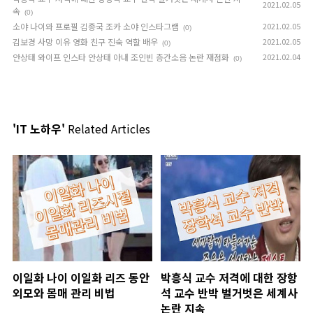
2021.02.05
속
(0)
소야 나이와 프로필 김종국 조카 소야 인스타그램
2021.02.05
(0)
김보경 사망 이유 영화 친구 진숙 역할 배우
2021.02.05
(0)
안상태 와이프 인스타 안상태 아내 조인빈 층간소음 논란 재점화
2021.02.04
(0)
'IT 노하우'
Related Articles
이일화 나이 이일화 리즈 동안
박흥식 교수 저격에 대한 장항
외모와 몸매 관리 비법
석 교수 반박 벌거벗은 세계사
논란 지속