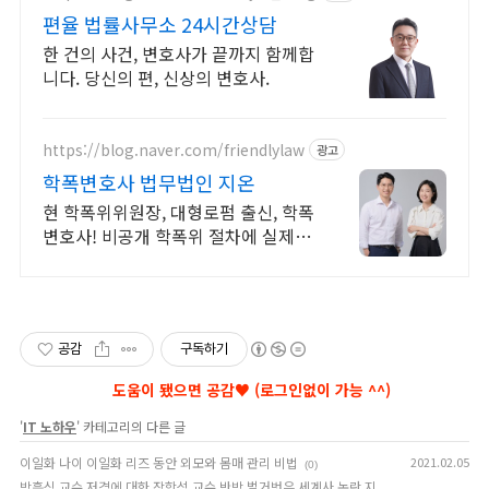
편율 법률사무소 24시간상담
한 건의 사건, 변호사가 끝까지 함께합
니다. 당신의 편, 신상의 변호사.
https://blog.naver.com/friendlylaw
광고
학폭변호사 법무법인 지온
현 학폭위위원장, 대형로펌 출신, 학폭
변호사! 비공개 학폭위 절차에 실제적
대응!
공감
구독하기
'
IT 노하우
' 카테고리의 다른 글
이일화 나이 이일화 리즈 동안 외모와 몸매 관리 비법
2021.02.05
(0)
박흥식 교수 저격에 대한 장항석 교수 반박 벌거벗은 세계사 논란 지