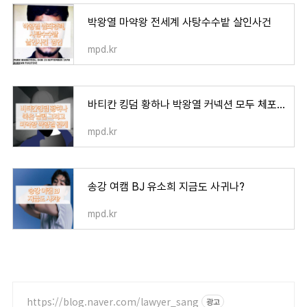
박왕열 마약왕 전세계 사탕수수밭 살인사건
mpd.kr
바티칸 킹덤 황하나 박왕열 커넥션 모두 체포 황하나 남편 오세용 죽음의 원인 밝혀지나
mpd.kr
송강 여캠 BJ 유소희 지금도 사귀나?
mpd.kr
https://blog.naver.com/lawyer_sang
광고